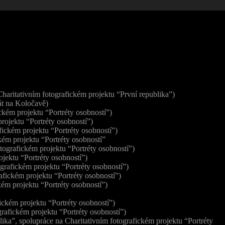
haritativním fotografickém projektu “První republika”)
át na Koločavě)
ckém projektu “Portréty osobností”)
rojektu “Portréty osobností”)
fickém projektu “Portréty osobností”)
kém projektu “Portréty osobností”
tografickém projektu “Portréty osobností”)
ojektu “Portréty osobností”)
grafickém projektu “Portréty osobností”)
afickém projektu “Portréty osobností”)
kém projektu “Portréty osobností”)
ickém projektu “Portréty osobností”)
rafickém projektu “Portréty osobností”)
ika”, spolupráce na Charitativním fotografickém projektu “Portréty