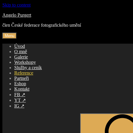
Skip to content
Angelo Purgert
člen České federace fotografického umění
Menu
Úvod
O mně
Galerie
Workshopy
Služby a ceník
Reference
Partneři
Eshop
Kontakt
FB ↗️
YT ↗️
IG ↗️