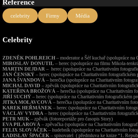
Reference
celebrity
Firmy
Média
Celebrity
ZDENĚK POHLREICH
– moderator a Šéf kuchař (spolupráce na C
MIROSLAV DONUTIL
– herec (spolupráce na filmu Mikola-tenkr
MARTIN DEJDAR
– herec (spolupráce na Charitativním fotografi
JAN ČENSKÝ
– herec (spolupráce na Charitativním fotografickém p
JANA ŠVANDOVÁ
– herečka (spolupráce na Charitativním fotogra
MICHAL DAVID
– zpěvák (spolupráce na Charitativním fotografic
KATEŘINA BROŽOVÁ
– herečka (spolupráce na Charitativním fo
JIŘÍ SUCHÝ
– herec (spolupráce na Charitativním fotografickém pr
JITKA MOLAVCOVÁ
– herečka (spolupráce na Charitativním foto
KAREK HEŘMÁNEK
– herec (spolupráce na Charitativním fotogr
VÁCLAV VYDRA
– herec (spolupráce na Charitativním fotografic
PETR MUK
– zpěvák (fotoreportáže pro časopis Story)
EVA PILAROVÁ
– zpěvačka (spolupráce na Charitativním fotograf
FELIX SLOVÁČEK
– hudebník (spolupráce na Charitativním fotog
LADISLAV ŠPAČEK
– spisovatel ( předmluva ke knize “1. Republ