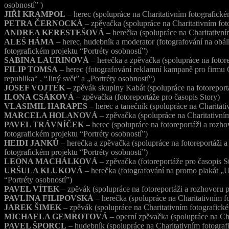
osobností” )
JIŘÍ KRAMPOL
– herec (spolupráce na Charitativním fotografické
PETRA ČERNOCKÁ
– zpěvačka (spolupráce na Charitativním foto
ANDREA KERESTEŠOVÁ
– herečka (spolupráce na Charitativním
ALEŠ HÁMA
– herec, hudebník a moderator (fotografování na obá
fotografickém projektu “Portréty osobností”)
SABINA LAURINOVÁ
– herečka a zpěvačka (spolupráce na fotore
FILIP TOMSA
– herec (fotografování reklamní kampaně pro firmu O
republika“ , “Jiný svět” a „Portréty osobností“)
JOSEF VOJTEK
– zpěvák skupiny Kabát (spolupráce na fotoreport
ILONA CSÁKOVÁ
– zpěvačka (fotoreportáže pro časopis Story)
VLASIMIL HARAPES
– herec a tanečník (spolupráce na Charitati
MARCELA HOLANOVÁ
– zpěvačka (spolupráce na Charitativním
PAVEL TRÁVNÍČEK
– herec (spolupráce na fotoreportáži a rozho
fotografickém projektu “Portréty osobností”)
HEIDI JANKŮ
– herečka a zpěvačka (spolupráce na fotoreportáži a
fotografickém projektu “Portréty osobností”)
LEONA MACHÁLKOVÁ
– zpěvačka (fotoreportáže pro časopis S
URŠULA KLUKOVÁ
– herečka (fotografování na promo plakát „U
“Portréty osobností”)
PAVEL VÍTEK
– zpěvák (spolupráce na fotoreportáži a rozhovoru 
PAVLÍNA FILIPOVSKÁ
– herečka (spolupráce na Charitativním fo
JAREK ŠIMEK
– zpěvák (spolupráce na Charitativním fotografické
MICHAELA GEMROTOVÁ
– operní zpěvačka (spolupráce na Cha
PAVEL ŠPORCL
– hudebník (spolupráce na Charitativním fotograf