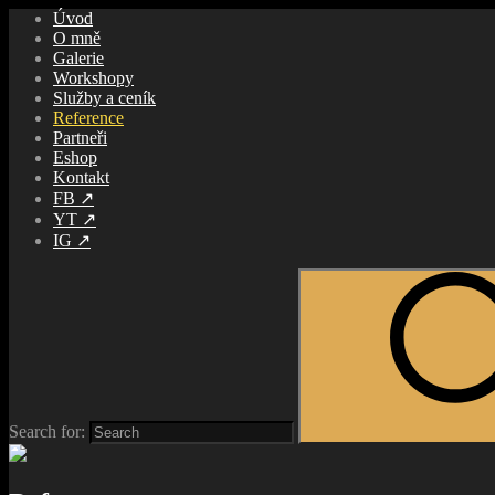
Úvod
O mně
Galerie
Workshopy
Služby a ceník
Reference
Partneři
Eshop
Kontakt
FB ↗️
YT ↗️
IG ↗️
Search for: