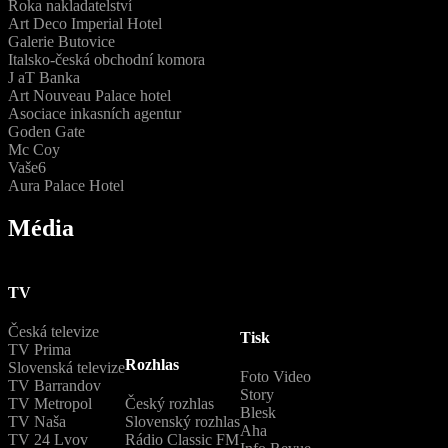
Roka nakladatelství
Art Deco Imperial Hotel
Galerie Butovice
Italsko-česká obchodní komora
J aT Banka
Art Nouveau Palace hotel
Asociace inkasních agentur
Goden Gate
Mc Coy
Vaše6
Aura Palace Hotel
Média
TV
Česká televize
Tisk
TV Prima
Rozhlas
Slovenská televize
Foto Video
TV Barrandov
Story
TV Metropol
Český rozhlas
Blesk
TV Naša
Slovenský rozhlas
Aha
TV 24 Lvov
Rádio Classic FM