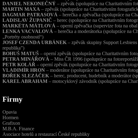
DANIEL NEKONEČNÝ
– zpěvák (spolupráce na Charitativním fot
MARTIN MAXA
– zpěvák (spolupráce na Charitativním fotografick
DAGMAR PATRASOVÁ
– herečka a zpěvačka (spolupráce na Char
LADISLAV ŽUPANIČ
– herec (spolupráce na Charitativním fotogr
MARKÉTA MÁTLOVÁ
– operní zpěvačka (supervize fota na oba
LENKA VACVALOVÁ
– herečka a moderátorka (spolupráce na Cha
„Portréty osobností“)
JOSEF CZENDA URBÁNEK
– zpěvák skupiny Support Lesbiens 
republika”)
BOHUŠ MATUŠ
– operní zpěvák (spolupráce na Charitativním foto
PETRA MINÁŘOVÁ
– Miss ČR 1996 (spolupráce na fotoreportáží
PETR KOLÁŘ
– operní zpěvák (spolupráce na Charitativním fotogr
VLADIMÍR HRON
– moderátor (spolupráce na Charitativním fotog
BOŘEK SLEZÁČEK
– herec, producent, hudebník a moderátor (sp
KAREL ABRAHAM
– motocyklový závodník (spolupráce na Charit
Firmy
Opavia
Hormen
Grafixon
M.B.A. Finance
Asociace hotelů a restaurací České republiky